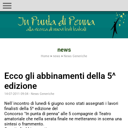
menu
news
Home
>
news
>
News Generiche
Ecco gli abbinamenti della 5^
edizione
14-07-2011 09:04
-
News Generiche
Nell´incontro di lunedì 6 giugno sono stati assegnati i lavori
finalisti della 5^ edizione del
Concorso "In punta di penna" alle 5 compagnie di Teatro
amatoriale che nella serata finale ne metteranno in scena una
sintesi o frammento.