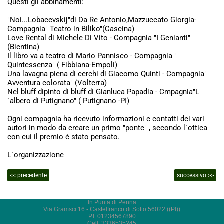
Questi gli abbinamenti:
"Noi...Lobacevskij"di Da Re Antonio,Mazzuccato Giorgia-
Compagnia" Teatro in Biliko"(Cascina)
Love Rental di Michele Di Vito - Compagnia "I Genianti"
(Bientina)
Il libro va a teatro di Mario Pannisco - Compagnia "
Quintessenza" ( Fibbiana-Empoli)
Una lavagna piena di cerchi di Giacomo Quinti - Compagnia"
Avventura colorata" (Volterra)
Nel bluff dipinto di bluff di Gianluca Papadia - Cmpagnia"L
´albero di Putignano" ( Putignano -PI)
Ogni compagnia ha ricevuto informazioni e contatti dei vari
autori in modo da creare un primo "ponte" , secondo l´ottica
con cui il premio è stato pensato.
L´organizzazione
<< precedente
successivo >>
In Punta di Penna
Via Gramsci 16 - Castelfranco di Sotto 56022 ((PI))
P.I. 01234567890
Cell. 3336535245